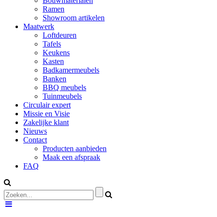
Bouwmaterialen
Ramen
Showroom artikelen
Maatwerk
Loftdeuren
Tafels
Keukens
Kasten
Badkamermeubels
Banken
BBQ meubels
Tuinmeubels
Circulair expert
Missie en Visie
Zakelijke klant
Nieuws
Contact
Producten aanbieden
Maak een afspraak
FAQ