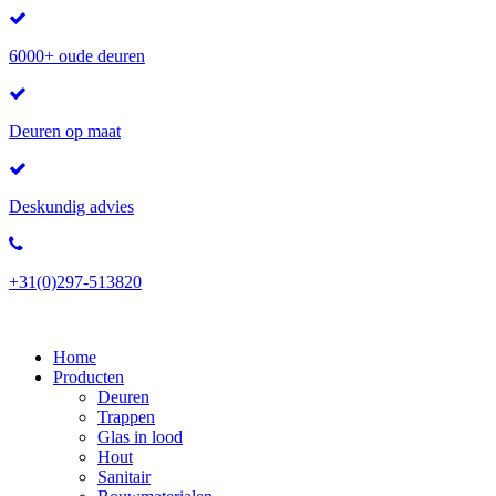
6000+ oude deuren
Deuren op maat
Deskundig advies
+31(0)297-513820
Home
Producten
Deuren
Trappen
Glas in lood
Hout
Sanitair