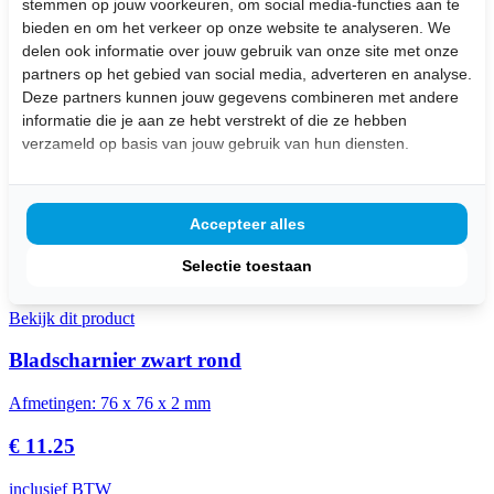
stemmen op jouw voorkeuren, om social media-functies aan te
€ 20.95
bieden en om het verkeer op onze website te analyseren. We
delen ook informatie over jouw gebruik van onze site met onze
inclusief BTW
partners op het gebied van social media, adverteren en analyse.
Deze partners kunnen jouw gegevens combineren met andere
Bekijk dit product
informatie die je aan ze hebt verstrekt of die ze hebben
verzameld op basis van jouw gebruik van hun diensten.
Kogellager scharnier geborsteld mat recht
Afmetingen: 76 x 76 x 2.5 mm
Accepteer alles
€ 9.25
Selectie toestaan
inclusief BTW
Bekijk dit product
Bladscharnier zwart rond
Afmetingen: 76 x 76 x 2 mm
€ 11.25
inclusief BTW