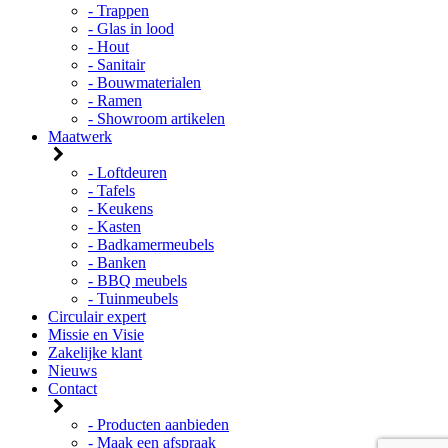
- Trappen
- Glas in lood
- Hout
- Sanitair
- Bouwmaterialen
- Ramen
- Showroom artikelen
Maatwerk
- Loftdeuren
- Tafels
- Keukens
- Kasten
- Badkamermeubels
- Banken
- BBQ meubels
- Tuinmeubels
Circulair expert
Missie en Visie
Zakelijke klant
Nieuws
Contact
- Producten aanbieden
- Maak een afspraak