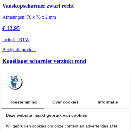
Vaaskopscharnier zwart recht
Afmetingen: 76 x 76 x 2 mm
€ 12.95
inclusief BTW
Bekijk dit product
Kogellager scharnier verzinkt rond
Afmetingen: 76 x 76 x 2.4 mm
€ 9.25
inclusief BTW
Toestemming
Over cookies
Informatie
Bekijk dit product
Deze website maakt gebruik van cookies
Kogellager scharnier wit rond
Wij gebruiken cookies om onze content en advertenties af te
Afmetingen: 76 x 76 x 2.4 mm