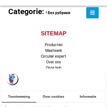
Categorie:
! Без рубрики
SITEMAP
Producten
Maatwerk
Circulair expert
Over ons
Onze hub
ONS TEAM
Werken bij
Nieuws
Contact
FAQ
Toestemming
Over cookies
Informatie
Algemene voorwaarden