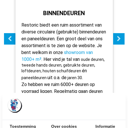
BINNENDEUREN
.
Restoric biedt een ruim assortiment van
diverse circulaire (gebruikte) binnendeuren
en paneeldeuren. Een groot deel van ons
assortiment is te zien op de website. J
e
bent welkom in onze
showroom van
1000+ m²
. Hier vind je tal van
,
oude deuren
n
tweede hands deuren, gebruikte deuren,
én
loftdeuren, houten schuifdeuren
uit o.a. de
.
paneeldeuren
jaren 30
Zo hebben we ruim 6000+ deuren op
voorraad liggen. Regelmatig gaan deuren
weg en vullen we dit regelmatig aan. Onze
specialisten kunnen deze deuren
geheel
op maat maken
. Met de juiste machines in
onze werkplaats weten we je dan ook
geheel te ontzorgen.
Toestemming
Over cookies
Informatie