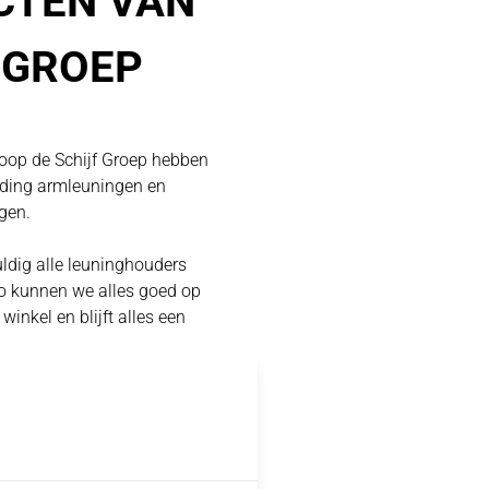
CTEN VAN
 GROEP
loop de Schijf Groep hebben
ading armleuningen en
gen.
ldig alle leuninghouders
Zo kunnen we alles goed op
 winkel en blijft alles een
t alles naar de juiste
 en handmatig in het goede