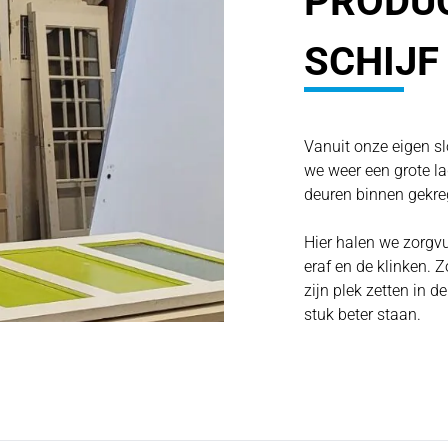
PRODU
SCHIJF
Vanuit onze eigen s
we weer een grote l
deuren binnen gekre
Hier halen we zorgvu
eraf en de klinken. 
zijn plek zetten in de
stuk beter staan.
Met de heftruck word
verdieping gebracht
schap gezet.