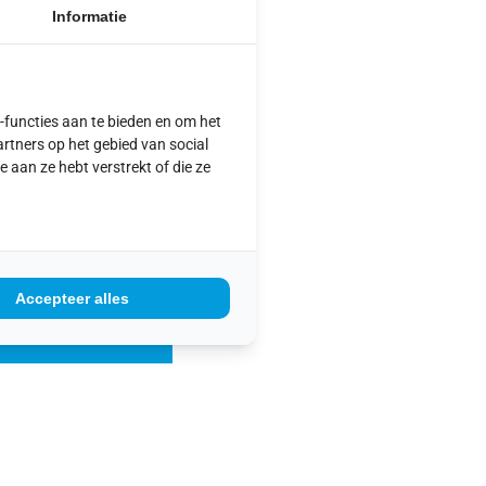
 hoogte en breedte
Informatie
 zijkant geschreven. Zo
door het schap lopen en
 juiste maat.
-functies aan te bieden en om het
altijd je deur op maat
rtners op het gebied van social
ing afkorten naar de
aan ze hebt verstrekt of die ze
rt bij ons in de winkel?
Accepteer alles
 VOOR PRODUCTEN