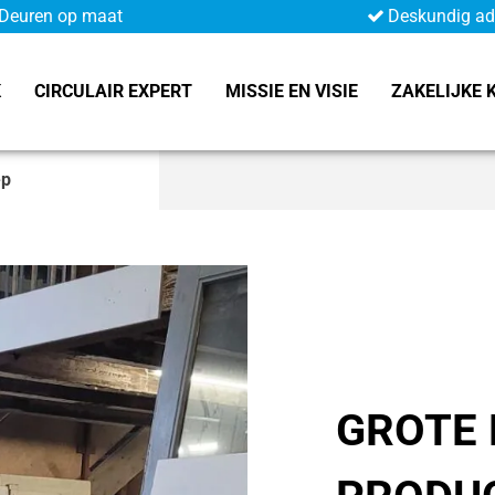
Deuren op maat
Deskundig ad
K
CIRCULAIR EXPERT
MISSIE EN VISIE
ZAKELIJKE 
ep
GROTE 