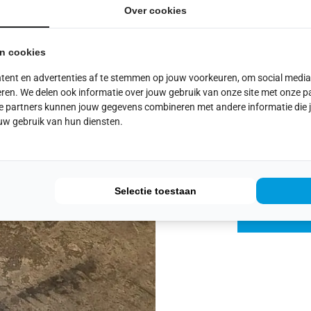
De deuren worden in
Over cookies
opgemeten en aan de
kan jij gemakkelijk 
an cookies
opzoek gaan naar de
tent en advertenties af te stemmen op jouw voorkeuren, om social media
Maar wij kunnen ook 
ren. We delen ook informatie over jouw gebruik van onze site met onze pa
maken en de armleun
e partners kunnen jouw gegevens combineren met andere informatie die je 
uw gebruik van hun diensten.
gewenste lengte.
Zien wij jou binnenko
Selectie toestaan
KLIK HIER