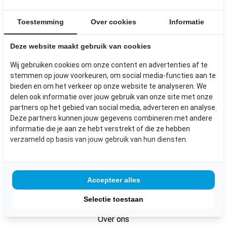
vakmanschap en dat zie je terug in alles wat wij
Toestemming
Over cookies
Informatie
doen.
Deze website maakt gebruik van cookies
Wil je meer weten over wat wij voor jou kunnen
betekenen? Neem gerust contact met ons op!
Wij gebruiken cookies om onze content en advertenties af te
stemmen op jouw voorkeuren, om social media-functies aan te
bieden en om het verkeer op onze website te analyseren. We
CONTACT
delen ook informatie over jouw gebruik van onze site met onze
partners op het gebied van social media, adverteren en analyse.
Deze partners kunnen jouw gegevens combineren met andere
informatie die je aan ze hebt verstrekt of die ze hebben
verzameld op basis van jouw gebruik van hun diensten.
SITEMAP
Accepteer alles
Producten
Maatwerk
Selectie toestaan
Circulair expert
Over ons