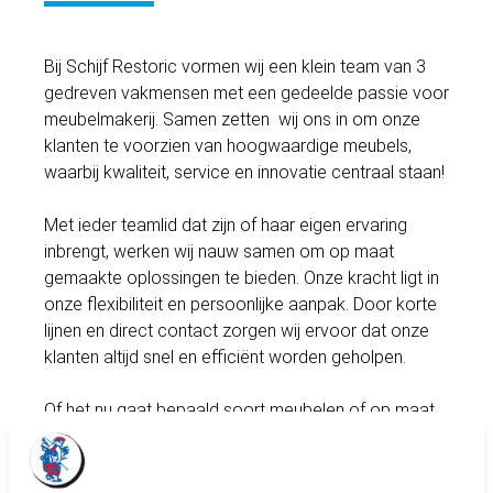
Bij Schijf Restoric vormen wij een klein team van 3
gedreven vakmensen met een gedeelde passie voor
meubelmakerij. Samen zetten wij ons in om onze
klanten te voorzien van hoogwaardige meubels,
waarbij kwaliteit, service en innovatie centraal staan!
Met ieder teamlid dat zijn of haar eigen ervaring
inbrengt, werken wij nauw samen om op maat
gemaakte oplossingen te bieden. Onze kracht ligt in
onze flexibiliteit en persoonlijke aanpak. Door korte
lijnen en direct contact zorgen wij ervoor dat onze
klanten altijd snel en efficiënt worden geholpen.
Of het nu gaat bepaald soort meubelen of op maat
gemaakte meubels, wij streven ernaar om telkens de
verwachtingen te overtreffen. Bij Schijf Restoric
geloven wij in samenwerking, creativiteit en