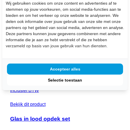
Bezorging aan huis
Wij gebruiken cookies om onze content en advertenties af te
Gratis
op te halen in de winkel (dinsdag
stemmen op jouw voorkeuren, om social media-functies aan te
t/m zaterdag geopend )
bieden en om het verkeer op onze website te analyseren. We
delen ook informatie over jouw gebruik van onze site met onze
Klanten beoordelen ons met een
4,7/5,0
partners op het gebied van social media, adverteren en analyse.
Deze partners kunnen jouw gegevens combineren met andere
Uitgelichte Producten
informatie die je aan ze hebt verstrekt of die ze hebben
verzameld op basis van jouw gebruik van hun diensten.
Hoge glas in lood set wiebers en boog
Afmetingen: 79 x 229 cm
Accepteer alles
€ 1200,-
Selectie toestaan
inclusief BTW
Bekijk dit product
Glas in lood opdek set