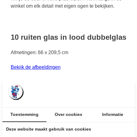
winkel om elk detail met eigen ogen te bekijken.
10 ruiten glas in lood dubbelglas
Afmetingen: 66 x 209,5 cm
Bekijk de afbeeldingen
€ 800,-
inclusief BTW
Stel hier je vraag over dit product:
Toestemming
Over cookies
Informatie
Wij leveren
maatwerk
producten uit
Deze website maakt gebruik van cookies
eigen meubelmakerij