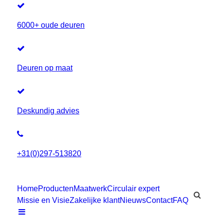
6000+ oude deuren
Deuren op maat
Deskundig advies
+31(0)297-513820
Home
Producten
Maatwerk
Circulair expert
Missie en Visie
Zakelijke klant
Nieuws
Contact
FAQ