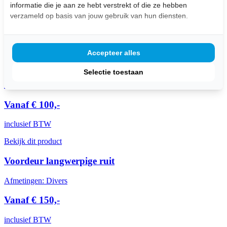
informatie die je aan ze hebt verstrekt of die ze hebben
Gratis
op te halen in de winkel (dinsdag t/m zaterdag
geopend )
verzameld op basis van jouw gebruik van hun diensten.
Klanten beoordelen ons met een
4,7/5,0
Uitgelichte Producten
Accepteer alles
Achterdeur draadglas
Selectie toestaan
Afmetingen: Divers
Vanaf € 100,-
inclusief BTW
Bekijk dit product
Voordeur langwerpige ruit
Afmetingen: Divers
Vanaf € 150,-
inclusief BTW