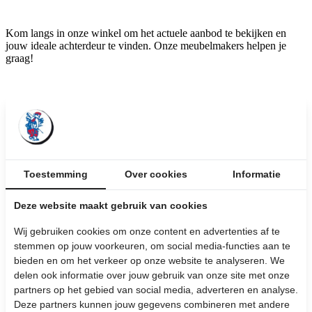
Kom langs in onze winkel om het actuele aanbod te bekijken en
jouw ideale achterdeur te vinden. Onze meubelmakers helpen je
graag!
Deze deuren zijn in pad 7 en 8 te vinden.
Achterdeur hoge borstwering
Afmetingen: Divers
Toestemming
Over cookies
Informatie
Bekijk de afbeeldingen
Deze website maakt gebruik van cookies
Vanaf € 150,-
Wij gebruiken cookies om onze content en advertenties af te
inclusief BTW
stemmen op jouw voorkeuren, om social media-functies aan te
bieden en om het verkeer op onze website te analyseren. We
Stel hier je vraag over dit product:
delen ook informatie over jouw gebruik van onze site met onze
partners op het gebied van social media, adverteren en analyse.
Wij leveren
maatwerk
producten uit eigen meubelmakerij
Deze partners kunnen jouw gegevens combineren met andere
Bezorging aan huis