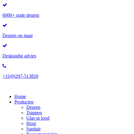
6000+ oude deuren
Deuren op maat
Deskundig advies
+31(0)297-513820
Home
Producten
Deuren
Trappen
Glas in lood
Hout
Sanitair