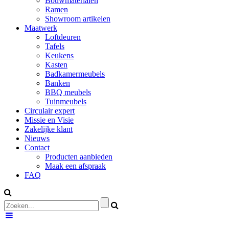
Bouwmaterialen
Ramen
Showroom artikelen
Maatwerk
Loftdeuren
Tafels
Keukens
Kasten
Badkamermeubels
Banken
BBQ meubels
Tuinmeubels
Circulair expert
Missie en Visie
Zakelijke klant
Nieuws
Contact
Producten aanbieden
Maak een afspraak
FAQ