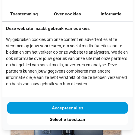
werelden: ze zorgen voor een lange levensduur
en passen perfect bij onze maatwerkdeuren
Toestemming
Over cookies
Informatie
gemaakt van hergebruikte materialen.
Deze website maakt gebruik van cookies
Wij gebruiken cookies om onze content en advertenties af te
stemmen op jouw voorkeuren, om social media-functies aan te
bieden en om het verkeer op onze website te analyseren. We delen
ook informatie over jouw gebruik van onze site met onze partners
UITGELICHTE
op het gebied van social media, adverteren en analyse. Deze
partners kunnen jouw gegevens combineren met andere
PRODUCTEN
informatie die je aan ze hebt verstrekt of die ze hebben verzameld
op basis van jouw gebruik van hun diensten.
Accepteer alles
Selectie toestaan