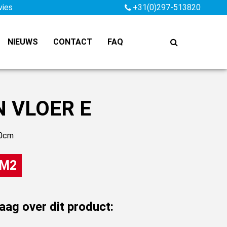
vies
+31(0)297-513820
NIEUWS
CONTACT
FAQ
 VLOER E
00cm
 M2
raag over dit product: