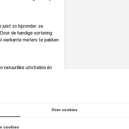
juist zo bijzonder: ze
 Door de handige sortering
al vierkante meters te pakken
natuurlijke uitstraling én
 Pad 1, en ontdek zelf hoe
mpleet maakt.
Over cookies
an cookies