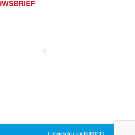
UWSBRIEF
BURO210
Ontwikkeld door