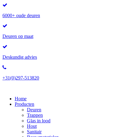
6000+ oude deuren
Deuren op maat
Deskundig advies
+31(0)297-513820
Home
Producten
Deuren
Trappen
Glas in lood
Hout
Sanitair