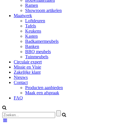
Bouwmaterialen
Ramen
Showroom artikelen
Maatwerk
Loftdeuren
Tafels
Keukens
Kasten
Badkamermeubels
Banken
BBQ meubels
Tuinmeubels
Circulair expert
Missie en Visie
Zakelijke klant
Nieuws
Contact
Producten aanbieden
Maak een afspraak
FAQ