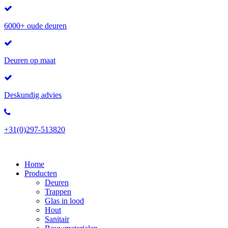
6000+ oude deuren
Deuren op maat
Deskundig advies
+31(0)297-513820
Home
Producten
Deuren
Trappen
Glas in lood
Hout
Sanitair