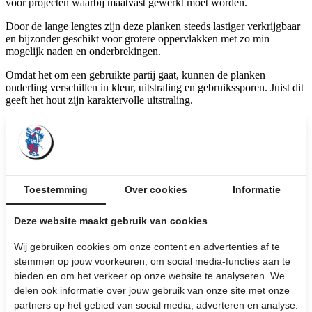
voor projecten waarbij maatvast gewerkt moet worden.
Door de lange lengtes zijn deze planken steeds lastiger verkrijgbaar
en bijzonder geschikt voor grotere oppervlakken met zo min
mogelijk naden en onderbrekingen.
Omdat het om een gebruikte partij gaat, kunnen de planken
onderling verschillen in kleur, uitstraling en gebruikssporen. Juist dit
geeft het hout zijn karaktervolle uitstraling.
Interesse? Neem gerust contact met ons op of kom langs om de
partij zelf uit te zoeken.
Hardhouten vlonderplanken
Toestemming
Over cookies
Informatie
Afmetingen: 18,5 x 2,5 x diverse lengtes
Bekijk de afbeeldingen
Deze website maakt gebruik van cookies
€ 9,50 per m¹
Wij gebruiken cookies om onze content en advertenties af te
stemmen op jouw voorkeuren, om social media-functies aan te
inclusief BTW
bieden en om het verkeer op onze website te analyseren. We
delen ook informatie over jouw gebruik van onze site met onze
Stel hier je vraag over dit product:
partners op het gebied van social media, adverteren en analyse.