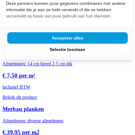
Deze partners kunnen jouw gegevens combineren met andere
Wij leveren
maatwerk
producten uit eigen meubelmakerij
informatie die je aan ze hebt verstrekt of die ze hebben
Bezorging aan huis
verzameld op basis van jouw gebruik van hun diensten.
Gratis
op te halen in de winkel (dinsdag t/m zaterdag
geopend )
Klanten beoordelen ons met een
4,7/5,0
Accepteer alles
Uitgelichte Producten
Selectie toestaan
Vlonderplanken
Afmetingen: 14 cm breed 2,5 cm dik
€ 7,50 per m¹
inclusief BTW
Bekijk dit product
Merbau planken
Afmetingen: diverse afmetingen
€ 39,95 per m2