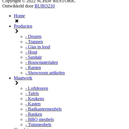
Copyright © 2022 SCHIJF RESTORIC
Ontwikkeld door
BURO210
Home
Producten
- Deuren
- Trappen
- Glas in lood
- Hout
- Sanitair
- Bouwmaterialen
- Ramen
- Showroom artikelen
Maatwerk
- Loftdeuren
- Tafels
- Keukens
- Kasten
- Badkamermeubels
- Banken
- BBQ meubels
- Tuinmeubels