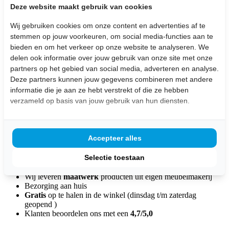
een uniek en stevig eindresultaat.
Deze website maakt gebruik van cookies
Kom langs en ontdek wat er mogelijk is. We laten je graag
Wij gebruiken cookies om onze content en advertenties af te
voorbeelden zien en bespreken hoe we jouw ideale tafelpoten
kunnen maken.
stemmen op jouw voorkeuren, om social media-functies aan te
bieden en om het verkeer op onze website te analyseren. We
Houten tafelpoten
delen ook informatie over jouw gebruik van onze site met onze
partners op het gebied van social media, adverteren en analyse.
Deze partners kunnen jouw gegevens combineren met andere
Afmetingen: Op maat te maken
informatie die je aan ze hebt verstrekt of die ze hebben
Bekijk de afbeeldingen
verzameld op basis van jouw gebruik van hun diensten.
Vanaf € 250,- per set
inclusief BTW
Accepteer alles
Stel hier je vraag over dit product:
Selectie toestaan
Wij leveren
maatwerk
producten uit eigen meubelmakerij
Bezorging aan huis
Gratis
op te halen in de winkel (dinsdag t/m zaterdag
geopend )
Klanten beoordelen ons met een
4,7/5,0