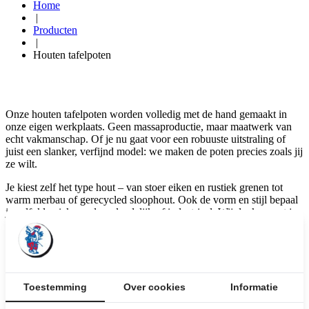
Home
|
Producten
|
Houten tafelpoten
Onze houten tafelpoten worden volledig met de hand gemaakt in
onze eigen werkplaats. Geen massaproductie, maar maatwerk van
echt vakmanschap. Of je nu gaat voor een robuuste uitstraling of
juist een slanker, verfijnd model: we maken de poten precies zoals jij
ze wilt.
Je kiest zelf het type hout – van stoer eiken en rustiek grenen tot
warm merbau of gerecycled sloophout. Ook de vorm en stijl bepaal
je zelf: klassiek, modern, landelijk of industrieel. Wij denken met je
mee over de juiste verhoudingen, draagkracht en uitstraling, zodat
de poten niet alleen mooi zijn, maar ook functioneel en stabiel.
De afwerking stemmen we af op jouw wensen: naturel geolied, mat
gelakt of in een kleur gebeitst. Alles is mogelijk. Of je nu alleen
poten zoekt om je eigen tafel mee af te maken, of ze wilt
Toestemming
Over cookies
Informatie
combineren met een blad uit onze collectie – we helpen je graag aan