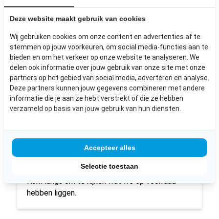
Deze website maakt gebruik van cookies
Wij gebruiken cookies om onze content en advertenties af te
stemmen op jouw voorkeuren, om social media-functies aan te
bieden en om het verkeer op onze website te analyseren. We
delen ook informatie over jouw gebruik van onze site met onze
partners op het gebied van social media, adverteren en analyse.
Deze partners kunnen jouw gegevens combineren met andere
informatie die je aan ze hebt verstrekt of die ze hebben
verzameld op basis van jouw gebruik van hun diensten.
Wij hebben diverse isolatie materialen
beschikbaar.
Accepteer alles
Van het glaswol waar wij over beschikken zijn er
Selectie toestaan
diverse rollen aanwezig met diverse dikt.
Kom langs om te kijken wat we op voorraad
hebben liggen.