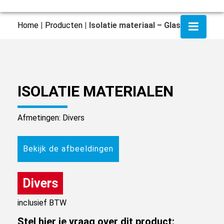
Home
|
Producten
|
Isolatie materiaal – Glaswol
ISOLATIE MATERIALEN
Afmetingen: Divers
Bekijk de afbeeldingen
Divers
inclusief BTW
Stel hier je vraag over dit product: