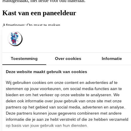
Handgemaakt, met liefde voor oud materiaal.
Kast van een paneeldeur
Afmetingen: Op maat te maken
Bekijk de afbeeldingen
Vanaf € 285,-
inclusief BTW
Toestemming
Over cookies
Informatie
Stel hier je vraag over dit product:
Deze website maakt gebruik van cookies
Wij leveren
maatwerk
producten uit eigen meubelmakerij
Wij gebruiken cookies om onze content en advertenties af te
Bezorging aan huis
stemmen op jouw voorkeuren, om social media-functies aan te
Gratis
op te halen in de winkel (dinsdag t/m zaterdag
bieden en om het verkeer op onze website te analyseren. We
geopend )
delen ook informatie over jouw gebruik van onze site met onze
Klanten beoordelen ons met een
4,7/5,0
partners op het gebied van social media, adverteren en analyse.
Uitgelichte Producten
Deze partners kunnen jouw gegevens combineren met andere
informatie die je aan ze hebt verstrekt of die ze hebben verzameld
Kast van oude deuren
op basis van jouw gebruik van hun diensten.