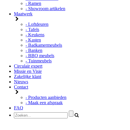
- Ramen
- Showroom artikelen
Maatwerk
- Loftdeuren
- Tafels
- Keukens
- Kasten
- Badkamermeubels
- Banken
- BBQ meubels
- Tuinmeubels
Circulair expert
Missie en Visie
Zakelijke klant
Nieuws
Contact
- Producten aanbieden
- Maak een afspraak
FAQ