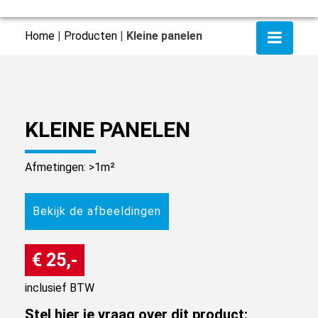
Home
|
Producten
|
Kleine panelen
KLEINE PANELEN
Afmetingen: >1m²
Bekijk de afbeeldingen
€ 25,-
inclusief BTW
Stel hier je vraag over dit product: