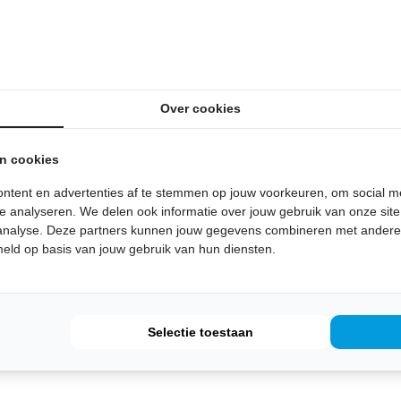
)
Over cookies
an cookies
ntent en advertenties af te stemmen op jouw voorkeuren, om social me
e analyseren. We delen ook informatie over jouw gebruik van onze sit
 analyse. Deze partners kunnen jouw gegevens combineren met andere i
meld op basis van jouw gebruik van hun diensten.
Selectie toestaan