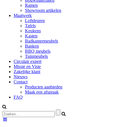
Bouwmaterialen
Ramen
Showroom artikelen
Maatwerk
Loftdeuren
Tafels
Keukens
Kasten
Badkamermeubels
Banken
BBQ meubels
Tuinmeubels
Circulair expert
Missie en Visie
Zakelijke klant
Nieuws
Contact
Producten aanbieden
Maak een afspraak
FAQ