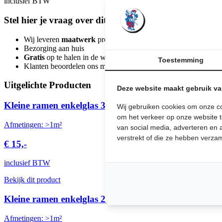
inclusief BTW
Stel hier je vraag over dit product:
Wij leveren
maatwerk
producten uit eigen meubelmakerij
Bezorging aan huis
Gratis
op te halen in de winkel (dinsdag t/m zaterdag geopend 
Toestemming
Klanten beoordelen ons met een
4,7/5,0
Uitgelichte Producten
Deze website maakt gebruik v
Kleine ramen enkelglas 3 ruiten
Wij gebruiken cookies om onze co
om het verkeer op onze website t
Afmetingen: >1m²
van social media, adverteren en
verstrekt of die ze hebben verza
€ 15,-
inclusief BTW
Bekijk dit product
Kleine ramen enkelglas 2 ruiten
Afmetingen: >1m²