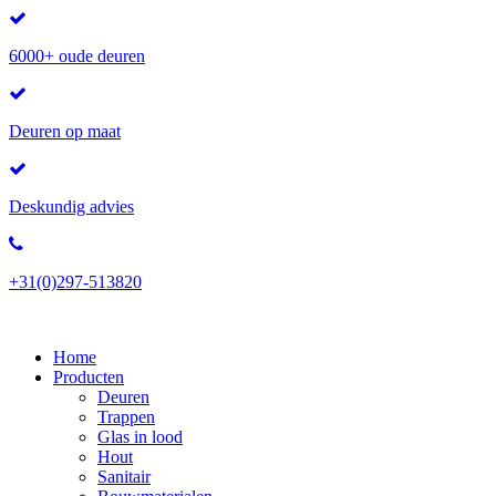
6000+ oude deuren
Deuren op maat
Deskundig advies
+31(0)297-513820
Home
Producten
Deuren
Trappen
Glas in lood
Hout
Sanitair