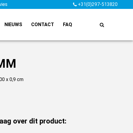
vies
+31(0)297-513820
NIEUWS
CONTACT
FAQ
 MM
00 x 0,9 cm
raag over dit product: