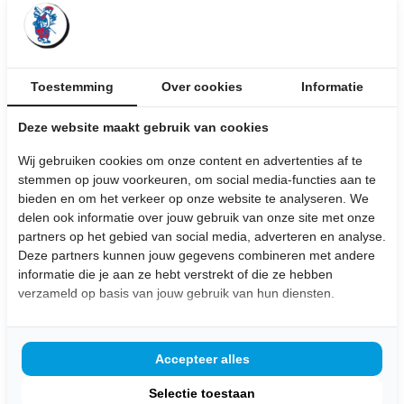
€10,-
inclusief BTW
Stel hier je vraag over dit product:
Toestemming
Over cookies
Informatie
Wij leveren
maatwerk
producten uit eigen meubelmakerij
Bezorging aan huis
Deze website maakt gebruik van cookies
Gratis
op te halen in de winkel (dinsdag t/m zaterdag
geopend )
Wij gebruiken cookies om onze content en advertenties af te
Klanten beoordelen ons met een
4,7/5,0
stemmen op jouw voorkeuren, om social media-functies aan te
bieden en om het verkeer op onze website te analyseren. We
Uitgelichte Producten
delen ook informatie over jouw gebruik van onze site met onze
partners op het gebied van social media, adverteren en analyse.
Industriële verlichtingsarmaturen met TL-buizen
Deze partners kunnen jouw gegevens combineren met andere
informatie die je aan ze hebt verstrekt of die ze hebben
Afmetingen: 120 cm
verzameld op basis van jouw gebruik van hun diensten.
€10,-
inclusief BTW
Accepteer alles
Bekijk dit product
Selectie toestaan