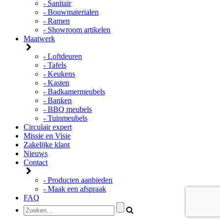
- Sanitair
- Bouwmaterialen
- Ramen
- Showroom artikelen
Maatwerk
- Loftdeuren
- Tafels
- Keukens
- Kasten
- Badkamermeubels
- Banken
- BBQ meubels
- Tuinmeubels
Circulair expert
Missie en Visie
Zakelijke klant
Nieuws
Contact
- Producten aanbieden
- Maak een afspraak
FAQ