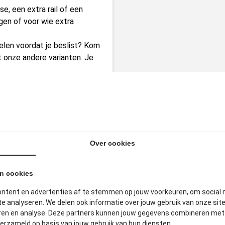
e, een extra rail of een
gen of voor wie extra
voelen voordat je beslist? Kom
t onze andere varianten. Je
ITGELICHTE PRODUCTE
Over cookies
an cookies
ontent en advertenties af te stemmen op jouw voorkeuren, om social 
e analyseren. We delen ook informatie over jouw gebruik van onze sit
eren en analyse. Deze partners kunnen jouw gegevens combineren met a
verzameld op basis van jouw gebruik van hun diensten.