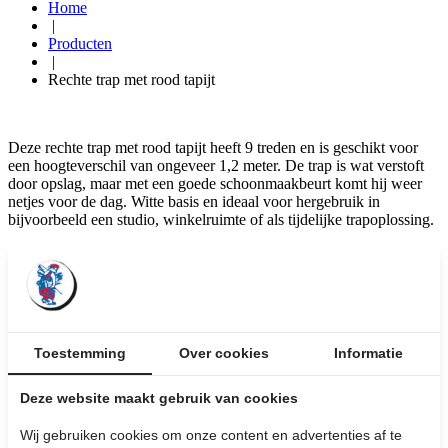
Home
|
Producten
|
Rechte trap met rood tapijt
Deze rechte trap met rood tapijt heeft 9 treden en is geschikt voor
een hoogteverschil van ongeveer 1,2 meter. De trap is wat verstoft
door opslag, maar met een goede schoonmaakbeurt komt hij weer
netjes voor de dag. Witte basis en ideaal voor hergebruik in
bijvoorbeeld een studio, winkelruimte of als tijdelijke trapoplossing.
Kom langs in de winkel op de trap in het echt te bekijken!
Rechte trap met een rood tapijt
Toestemming
Over cookies
Informatie
Afmetingen: 155 x 120 cm
Deze website maakt gebruik van cookies
Bekijk de afbeeldingen
Wij gebruiken cookies om onze content en advertenties af te
€ 200,-