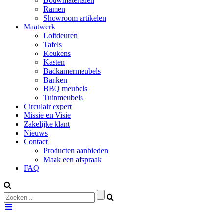
Bouwmaterialen
Ramen
Showroom artikelen
Maatwerk
Loftdeuren
Tafels
Keukens
Kasten
Badkamermeubels
Banken
BBQ meubels
Tuinmeubels
Circulair expert
Missie en Visie
Zakelijke klant
Nieuws
Contact
Producten aanbieden
Maak een afspraak
FAQ