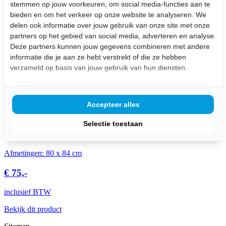
stemmen op jouw voorkeuren, om social media-functies aan te
bieden en om het verkeer op onze website te analyseren. We
inclusief BTW
delen ook informatie over jouw gebruik van onze site met onze
partners op het gebied van social media, adverteren en analyse.
Stel hier je vraag over dit product:
Deze partners kunnen jouw gegevens combineren met andere
Wij leveren
maatwerk
producten uit eigen meubelmakerij
informatie die je aan ze hebt verstrekt of die ze hebben
Bezorging aan huis
verzameld op basis van jouw gebruik van hun diensten.
Gratis
op te halen in de winkel (dinsdag t/m zaterdag
geopend )
Klanten beoordelen ons met een
4,7/5,0
Accepteer alles
Uitgelichte Producten
Selectie toestaan
Plateautrap
Afmetingen: 80 x 84 cm
€ 75,-
inclusief BTW
Bekijk dit product