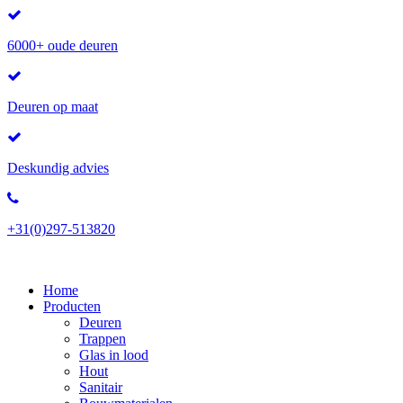
6000+ oude deuren
Deuren op maat
Deskundig advies
+31(0)297-513820
Home
Producten
Deuren
Trappen
Glas in lood
Hout
Sanitair