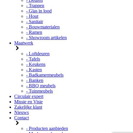
- Deuren
- Trappen
- Glas in lood
- Hout
- Sanitair
- Bouwmaterialen
- Ramen
- Showroom artikelen
Maatwerk
- Loftdeuren
- Tafels
- Keukens
- Kasten
- Badkamermeubels
- Banken
- BBQ meubels
- Tuinmeubels
Circulair expert
Missie en Visie
Zakelijke klant
Nieuws
Contact
- Producten aanbieden