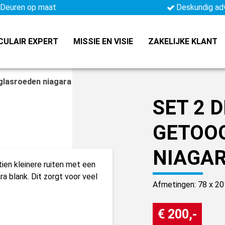
Deuren op maat
Deskundig ad
CULAIR EXPERT
MISSIE EN VISIE
ZAKELIJKE KLANT
glasroeden niagara blank
SET 2 
GETOO
NIAGA
tien kleinere ruiten met een
a blank. Dit zorgt voor veel
Afmetingen: 78 x 20
€ 200,-