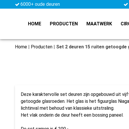
6000+ oude deuren
HOME
PRODUCTEN
MAATWERK
CIR
Home
|
Producten
|
Set 2 deuren 15 ruiten getoogde 
Deze karaktervolle set deuren zijn opgebouwd uit vijf
getoogde glasroeden. Het glas is het figuurglas Niagar
lichtinval met behoud van klassieke uitstraling.
Het vlak onderin de deur heeft een bossing paneel.
De set samen is € 200,-