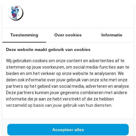
Is de maat niet geschikt? Geen enkel probleem,
wij kunnen de deuren naar de gewenste maat
maken!
Op de tweede verdieping hebben we al onze
Toestemming
deuren met bijzonder glas staan of hangen in de
Over cookies
Informatie
waaier. Hier kan gemakkelijk door de deuren
Deze website maakt gebruik van cookies
gebladerd worden, zonder de deuren te
beschadigen. Voor het fotograferen van de
Wij gebruiken cookies om onze content en advertenties af te
deuren hebben we een vlakke deur achter het
stemmen op jouw voorkeuren, om social media-functies aan te
glas gezet om zo goed mogelijk het glas vast
bieden en om het verkeer op onze website te analyseren. We
te kunnen leggen. Wil je de deur in volle pracht
delen ook informatie over jouw gebruik van onze site met onze
zien? Kom langs in de winkel om elk detail met
partners op het gebied van social media, adverteren en analyse.
Deze partners kunnen jouw gegevens combineren met andere
eigen ogen te bekijken.
informatie die je aan ze hebt verstrekt of die ze hebben
verzameld op basis van jouw gebruik van hun diensten.
Accepteer alles