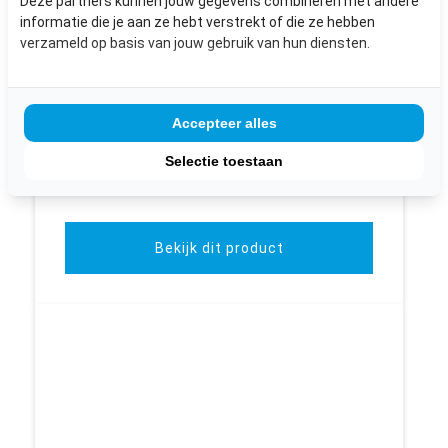
Deze partners kunnen jouw gegevens combineren met andere
informatie die je aan ze hebt verstrekt of die ze hebben
verzameld op basis van jouw gebruik van hun diensten.
SET VAN 2 TWEEVLAK DEUREN
Afmetingen: diverse afmetingen
Accepteer alles
€ 100,-
Selectie toestaan
inclusief BTW
Bekijk dit product