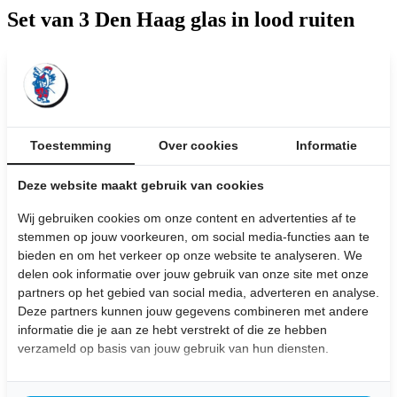
Set van 3 Den Haag glas in lood ruiten
Afmetingen: 54 x 112 cm
Bekijk de afbeeldingen
€ 300,-
Toestemming
Over cookies
Informatie
inclusief BTW
Deze website maakt gebruik van cookies
Stel hier je vraag over dit product:
Wij gebruiken cookies om onze content en advertenties af te
Wij leveren
maatwerk
producten uit eigen meubelmakerij
stemmen op jouw voorkeuren, om social media-functies aan te
Bezorging aan huis
bieden en om het verkeer op onze website te analyseren. We
Gratis
op te halen in de winkel (dinsdag t/m zaterdag
geopend )
delen ook informatie over jouw gebruik van onze site met onze
Klanten beoordelen ons met een
4,7/5,0
partners op het gebied van social media, adverteren en analyse.
Deze partners kunnen jouw gegevens combineren met andere
Uitgelichte Producten
informatie die je aan ze hebt verstrekt of die ze hebben
verzameld op basis van jouw gebruik van hun diensten.
Dubbel glas in lood met boot
Afmetingen: 77 x 211 cm