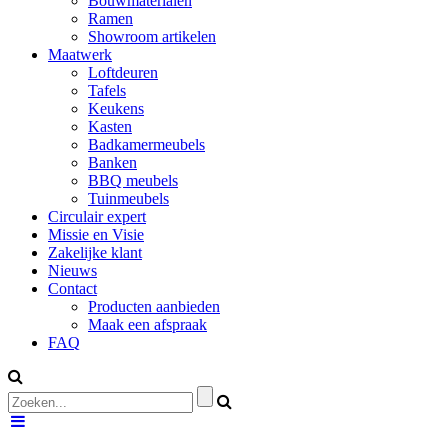
Bouwmaterialen
Ramen
Showroom artikelen
Maatwerk
Loftdeuren
Tafels
Keukens
Kasten
Badkamermeubels
Banken
BBQ meubels
Tuinmeubels
Circulair expert
Missie en Visie
Zakelijke klant
Nieuws
Contact
Producten aanbieden
Maak een afspraak
FAQ