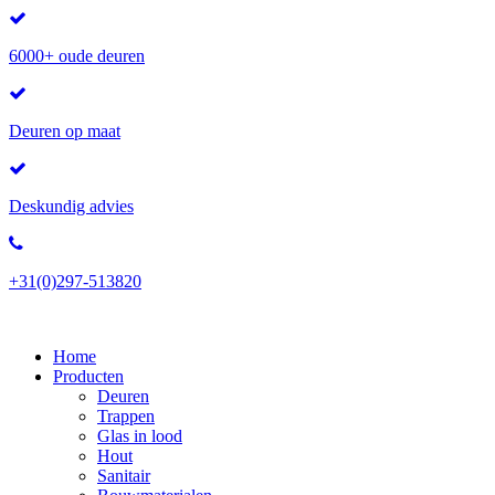
6000+ oude deuren
Deuren op maat
Deskundig advies
+31(0)297-513820
Home
Producten
Deuren
Trappen
Glas in lood
Hout
Sanitair