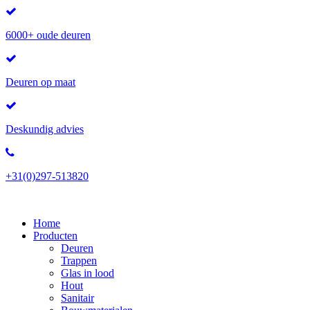
6000+ oude deuren
Deuren op maat
Deskundig advies
+31(0)297-513820
Home
Producten
Deuren
Trappen
Glas in lood
Hout
Sanitair