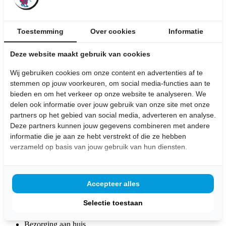
een waaier hangen. Hier kan gemakkelijk door de deuren gebladerd
worden, zonder de deuren te beschadigen. Voor het fotograferen van
de deuren hebben we een vlakke witte deur achter de glas in lood
deuren gezet om zo goed mogelijk het glas in lood te kunnen vast
Toestemming
Over cookies
Informatie
leggen. Wil je de deur in volle pracht zien? Kom langs in de winkel
om elk detail met eigen ogen te bekijken.
Deze website maakt gebruik van cookies
Wij gebruiken cookies om onze content en advertenties af te
Smalle glas in lood opdek set rechte
stemmen op jouw voorkeuren, om social media-functies aan te
bieden en om het verkeer op onze website te analyseren. We
ruiten
delen ook informatie over jouw gebruik van onze site met onze
partners op het gebied van social media, adverteren en analyse.
Afmetingen: 69 x 214 cm
Deze partners kunnen jouw gegevens combineren met andere
informatie die je aan ze hebt verstrekt of die ze hebben
Bekijk de afbeeldingen
verzameld op basis van jouw gebruik van hun diensten.
€ 450,-
inclusief BTW
Accepteer alles
Stel hier je vraag over dit product:
Selectie toestaan
Wij leveren
maatwerk
producten uit eigen meubelmakerij
Bezorging aan huis