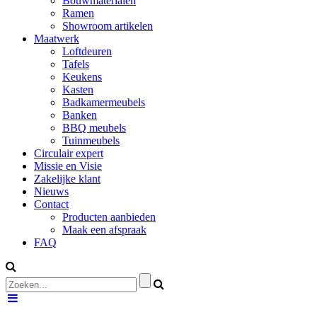
Bouwmaterialen
Ramen
Showroom artikelen
Maatwerk
Loftdeuren
Tafels
Keukens
Kasten
Badkamermeubels
Banken
BBQ meubels
Tuinmeubels
Circulair expert
Missie en Visie
Zakelijke klant
Nieuws
Contact
Producten aanbieden
Maak een afspraak
FAQ