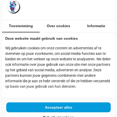
gaan lang mee. Of je nu professioneel aan de
slag gaat of gewoon een tof DIY-project wilt
maken, dit materiaal biedt volop mogelijkheden.
Toestemming
Over cookies
Informatie
Kom gerust langs in de winkel om zelf jouw
favoriete balken uit te zoeken en advies te
Deze website maakt gebruik van cookies
krijgen over de mogelijkheden. We helpen je
graag verder!
Wij gebruiken cookies om onze content en advertenties af te
stemmen op jouw voorkeuren, om social media-functies aan te
Pad 2 Kar D
bieden en om het verkeer op onze website te analyseren. We delen
ook informatie over jouw gebruik van onze site met onze partners
op het gebied van social media, adverteren en analyse. Deze
partners kunnen jouw gegevens combineren met andere
informatie die je aan ze hebt verstrekt of die ze hebben verzameld
op basis van jouw gebruik van hun diensten.
UITGELICHTE
Accepteer alles
PRODUCTEN