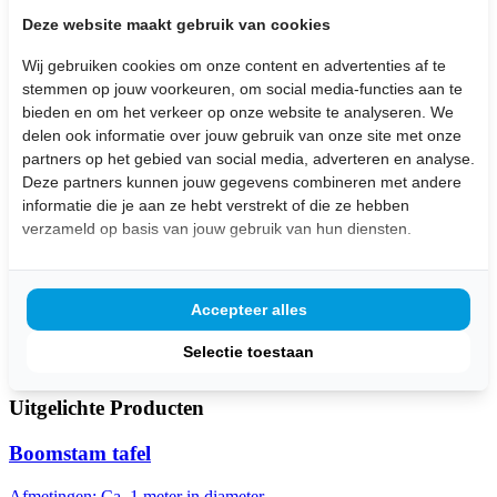
Tafel van kopsvurenhout
Deze website maakt gebruik van cookies
Wij gebruiken cookies om onze content en advertenties af te
Afmetingen: Op maat te maken
stemmen op jouw voorkeuren, om social media-functies aan te
bieden en om het verkeer op onze website te analyseren. We
Bekijk de afbeeldingen
delen ook informatie over jouw gebruik van onze site met onze
Vanaf € 795,-
partners op het gebied van social media, adverteren en analyse.
Deze partners kunnen jouw gegevens combineren met andere
inclusief BTW
informatie die je aan ze hebt verstrekt of die ze hebben
verzameld op basis van jouw gebruik van hun diensten.
Stel hier je vraag over dit product:
Wij leveren
maatwerk
producten uit eigen meubelmakerij
Bezorging aan huis
Accepteer alles
Gratis
op te halen in de winkel (dinsdag t/m zaterdag
geopend )
Selectie toestaan
Klanten beoordelen ons met een
4,7/5,0
Uitgelichte Producten
Boomstam tafel
Afmetingen: Ca. 1 meter in diameter