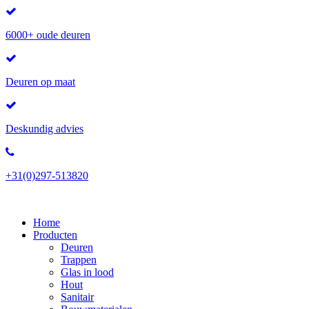
6000+ oude deuren
Deuren op maat
Deskundig advies
+31(0)297-513820
Home
Producten
Deuren
Trappen
Glas in lood
Hout
Sanitair