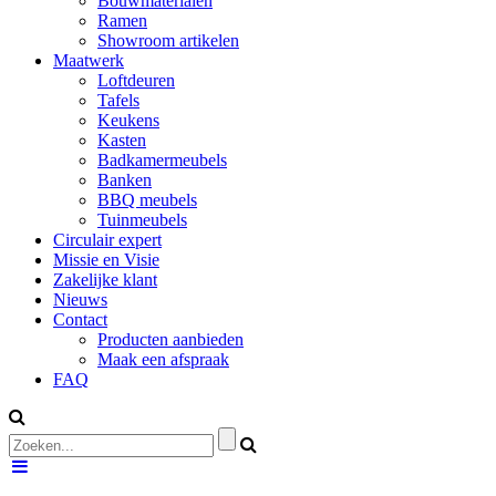
Bouwmaterialen
Ramen
Showroom artikelen
Maatwerk
Loftdeuren
Tafels
Keukens
Kasten
Badkamermeubels
Banken
BBQ meubels
Tuinmeubels
Circulair expert
Missie en Visie
Zakelijke klant
Nieuws
Contact
Producten aanbieden
Maak een afspraak
FAQ