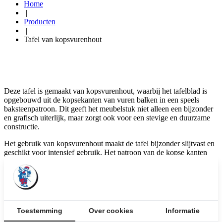
Home
|
Producten
|
Tafel van kopsvurenhout
Deze tafel is gemaakt van kopsvurenhout, waarbij het tafelblad is
opgebouwd uit de kopsekanten van vuren balken in een speels
baksteenpatroon. Dit geeft het meubelstuk niet alleen een bijzonder
en grafisch uiterlijk, maar zorgt ook voor een stevige en duurzame
constructie.
Het gebruik van kopsvurenhout maakt de tafel bijzonder slijtvast en
geschikt voor intensief gebruik. Het patroon van de kopse kanten
geeft een speels en toch strak effect, dat goed past in zowel moderne
als landelijke interieurs.
Deze tafel is een echte blikvanger en combineert functionaliteit met
een verrassend design. Kom langs in onze winkel om het hout en de
unieke structuur zelf te ervaren en laat je adviseren over maatwerk
Toestemming
Over cookies
Informatie
en afwerking.