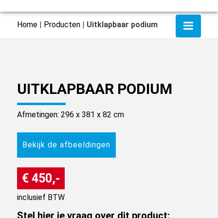
Home
|
Producten
|
Uitklapbaar podium
UITKLAPBAAR PODIUM
Afmetingen: 296 x 381 x 82 cm
Bekijk de afbeeldingen
€ 450,-
inclusief BTW
Stel hier je vraag over dit product: