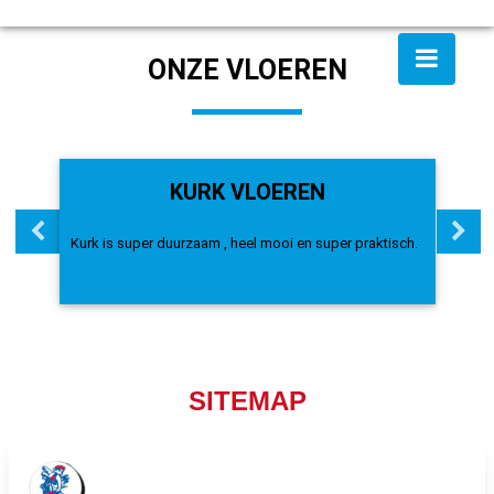
ONZE VLOEREN
KURK VLOEREN
Kurk is super duurzaam , heel mooi en super praktisch.
In
kw
SITEMAP
Producten
Maatwerk