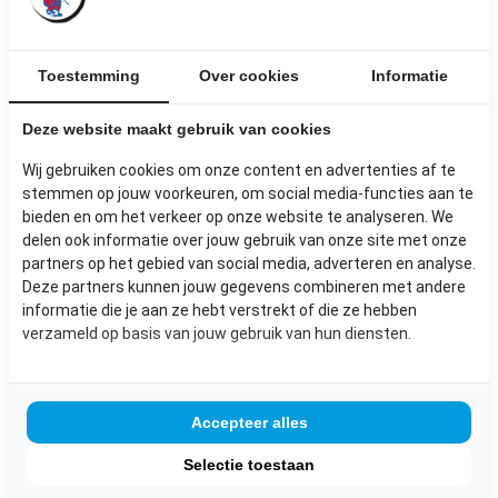
Circulair expert
Over ons
Onze hub
Toestemming
Over cookies
Informatie
ONS TEAM
Werken bij
Deze website maakt gebruik van cookies
Nieuws
Wij gebruiken cookies om onze content en advertenties af te
Contact
stemmen op jouw voorkeuren, om social media-functies aan te
FAQ
bieden en om het verkeer op onze website te analyseren. We
Algemene voorwaarden
delen ook informatie over jouw gebruik van onze site met onze
partners op het gebied van social media, adverteren en analyse.
Deze partners kunnen jouw gegevens combineren met andere
VOLG ONS VOOR NOG MEER
informatie die je aan ze hebt verstrekt of die ze hebben
verzameld op basis van jouw gebruik van hun diensten.
INSPIRATIE
Accepteer alles
Selectie toestaan
NIEUWSBRIEF